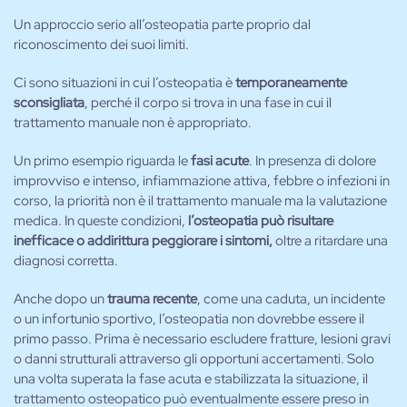
Un approccio serio all’osteopatia parte proprio dal
riconoscimento dei suoi limiti.
Ci sono situazioni in cui l’osteopatia è
temporaneamente
sconsigliata
, perché il corpo si trova in una fase in cui il
trattamento manuale non è appropriato.
Un primo esempio riguarda le
fasi acute
. In presenza di dolore
improvviso e intenso, infiammazione attiva, febbre o infezioni in
corso, la priorità non è il trattamento manuale ma la valutazione
medica. In queste condizioni,
l’osteopatia può risultare
inefficace o addirittura peggiorare i sintomi,
oltre a ritardare una
diagnosi corretta.
Anche dopo un
trauma recente
, come una caduta, un incidente
o un infortunio sportivo, l’osteopatia non dovrebbe essere il
primo passo. Prima è necessario escludere fratture, lesioni gravi
o danni strutturali attraverso gli opportuni accertamenti. Solo
una volta superata la fase acuta e stabilizzata la situazione, il
trattamento osteopatico può eventualmente essere preso in